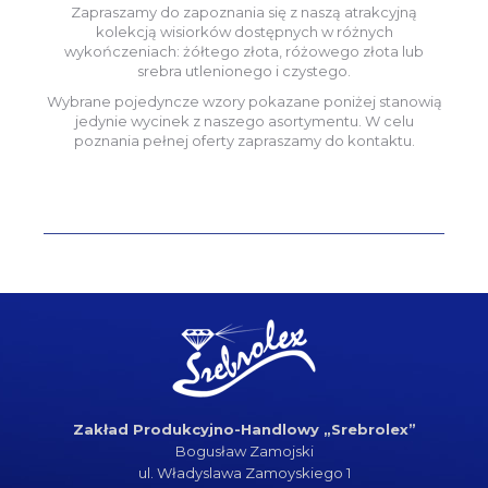
Zapraszamy do zapoznania się z naszą atrakcyjną
kolekcją wisiorków dostępnych w różnych
wykończeniach: żółtego złota, różowego złota lub
srebra utlenionego i czystego.
Wybrane pojedyncze wzory pokazane poniżej stanowią
jedynie wycinek z naszego asortymentu. W celu
poznania pełnej oferty zapraszamy do kontaktu.
Zakład Produkcyjno-Handlowy „Srebrolex”
Bogusław Zamojski
ul. Władyslawa Zamoyskiego 1