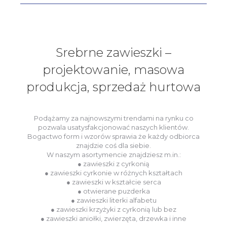
Srebrne zawieszki –
projektowanie, masowa
produkcja, sprzedaż hurtowa
Podążamy za najnowszymi trendami na rynku co
pozwala usatysfakcjonować naszych klientów.
Bogactwo form i wzorów sprawia że każdy odbiorca
znajdzie coś dla siebie.
W naszym asortymencie znajdziesz m.in.:
● zawieszki z cyrkonią
● zawieszki cyrkonie w różnych kształtach
● zawieszki w kształcie serca
● otwierane puzderka
● zawieszki literki alfabetu
● zawieszki krzyżyki z cyrkonią lub bez
● zawieszki aniołki, zwierzęta, drzewka i inne